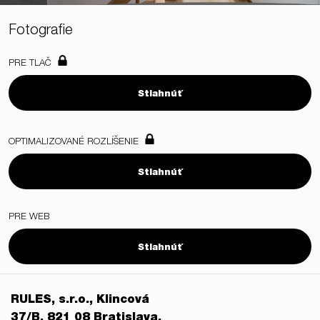
Fotografie
PRE TLAČ
Stiahnúť
OPTIMALIZOVANÉ ROZLÍŠENIE
Stiahnúť
PRE WEB
Stiahnúť
RULES, s.r.o., Klincová
37/B, 821 08 Bratislava,