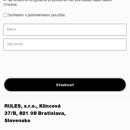
4. Na korektné fungovanie je potrebné mať prehliadač Safari alebo
Chrome.
Súhlasím s podmienkami použitia
Stiahnúť
RULES, s.r.o., Klincová
37/B, 821 08 Bratislava,
Slovensko