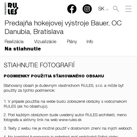
SK
Predajňa hokejovej výstroje Bauer, OC
Danubia, Bratislava
Realizácia
Vizualizácie
Plány
Info
Na stiahnutie
STIAHNUTIE FOTOGRAFIÍ
PODMIENKY POUŽITIA SŤAHOVANÉHO OBSAHU
Sťahovaný obsah je duševným vlastníctvom RULES, s.r.o. a môže byť
použitý za týchto podmienok:
1. V prípade použitia na webe budú zobrazené obrázky s vodoznakom
RULES (ak ho obsahujú).
2. Pod každým obrázkom bude uvedený autor RULES architekti, meno
fotografa a aktívny link na web www.rules.sk
3. Texty z webu nie je možné použiť v doslovnom znení na iných weboch.