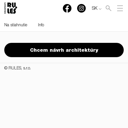
SK
Na stiahnutie
Info
RULES, s.r.o., Klincová
37/B, 821 08 Bratislava,
Chcem návrh architektúry
Slovensko
© RULES, s.r.o.