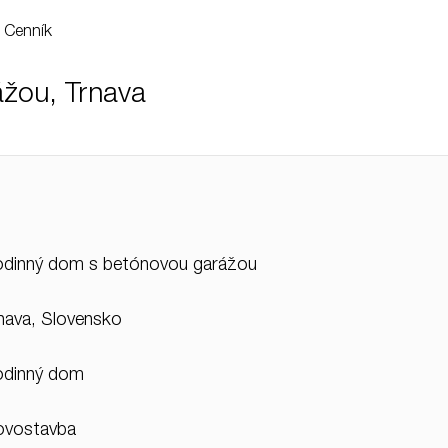
Cenník
žou, Trnava
odinný dom s betónovou garážou
nava, Slovensko
odinný dom
ovostavba