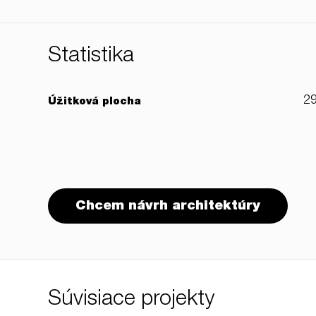
Štatistika
2
Úžitková plocha
Chcem návrh architektúry
Súvisiace projekty