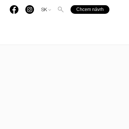
Chcem návrh
SK
+421 901 77 44 00
rules@rules.sk
Časté otázky
Blog
Média