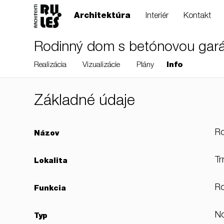
Architektúra
Interiér
Kontakt
Rodinný dom s betónovou gará
Realizácia
Vizualizácie
Plány
Info
Základné údaje
RULES, s.r.o., Klincová
R
Názov
37/B, 821 08
Bratislava, Slovensko
Tr
Lokalita
R
Funkcia
© RULES, s.r.o.
N
Typ