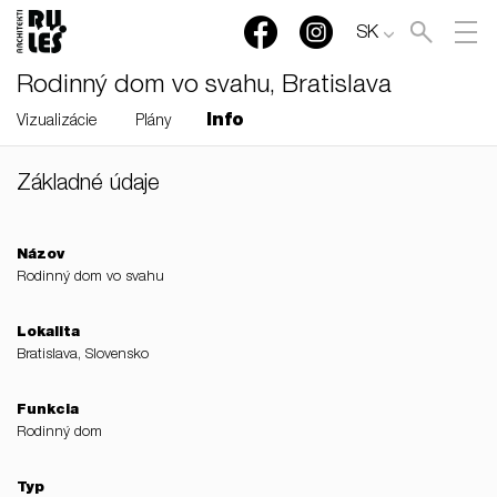
SK
Rodinný dom vo svahu, Bratislava
Info
Vizualizácie
Plány
Základné údaje
RULES, s.r.o., Klincová
37/B, 821 08 Bratislava,
Slovensko
Názov
Rodinný dom vo svahu
© RULES, s.r.o.
Lokalita
Bratislava, Slovensko
Funkcia
Rodinný dom
Typ