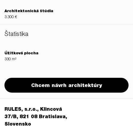
Architektonická štúdia
3.300 €
Štatistika
Úžitková plocha
330 m²
Chcem návrh architektúry
RULES, s.r.o., Klincová
37/B, 821 08 Bratislava,
Slovensko