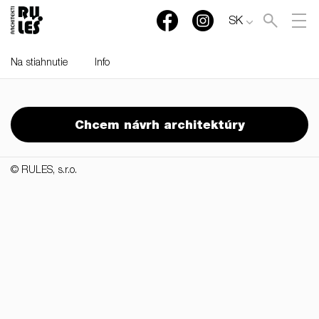
SK
Na stiahnutie
Info
RULES, s.r.o., Klincová
37/B, 821 08 Bratislava,
Chcem návrh architektúry
Slovensko
© RULES, s.r.o.