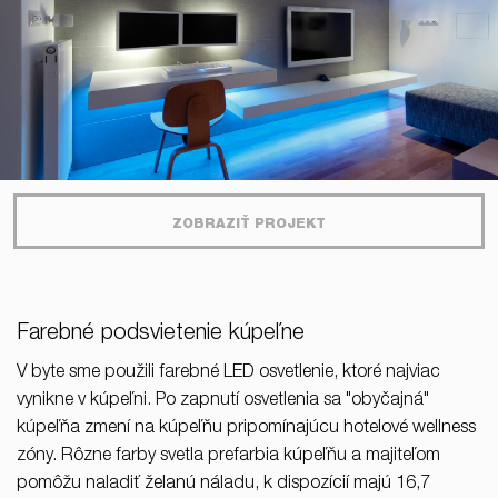
ZOBRAZIŤ PROJEKT
Farebné podsvietenie kúpeľne
V byte sme použili farebné LED osvetlenie, ktoré najviac
vynikne v kúpeľni. Po zapnutí osvetlenia sa "obyčajná"
kúpeľňa zmení na kúpeľňu pripomínajúcu hotelové wellness
zóny. Rôzne farby svetla prefarbia kúpeľňu a majiteľom
pomôžu naladiť želanú náladu, k dispozícií majú 16,7