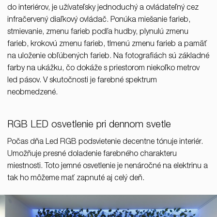
do interiérov, je užívateľsky jednoduchý a ovládateľný cez
infračervený diaľkový ovládač. Ponúka miešanie farieb,
stmievanie, zmenu farieb podľa hudby, plynulú zmenu
farieb, krokovú zmenu farieb, tlmenú zmenu farieb a pamäť
na uloženie obľúbených farieb. Na fotografiách sú základné
farby na ukážku, čo dokáže s priestorom niekoľko metrov
led pásov. V skutočnosti je farebné spektrum
neobmedzené.
RGB LED osvetlenie pri dennom svetle
Počas dňa Led RGB podsvietenie decentne tónuje interiér.
Umožňuje presné doladenie farebného charakteru
miestnosti. Toto jemné osvetlenie je nenáročné na elektrinu a
tak ho môžeme mať zapnuté aj celý deň.