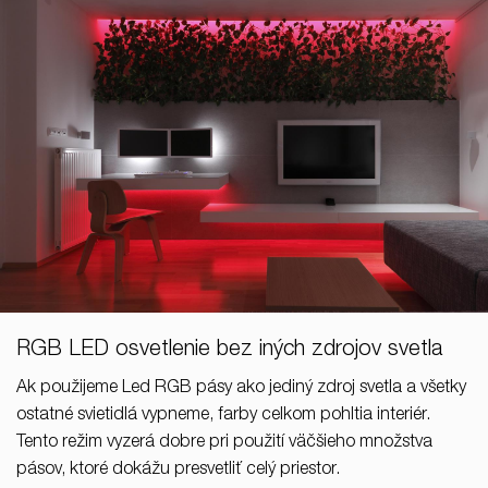
RGB LED osvetlenie bez iných zdrojov svetla
Ak použijeme Led RGB pásy ako jediný zdroj svetla a všetky
ostatné svietidlá vypneme, farby celkom pohltia interiér.
Tento režim vyzerá dobre pri použití väčšieho množstva
pásov, ktoré dokážu presvetliť celý priestor.