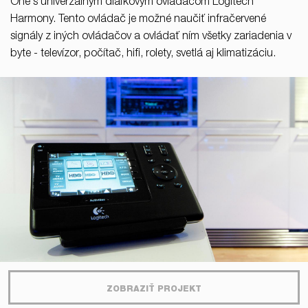
One s univerzálnym diaľkovým ovládačom Logitech
Harmony. Tento ovládač je možné naučiť infračervené
signály z iných ovládačov a ovládať ním všetky zariadenia v
byte - televízor, počítač, hifi, rolety, svetlá aj klimatizáciu.
ZOBRAZIŤ PROJEKT