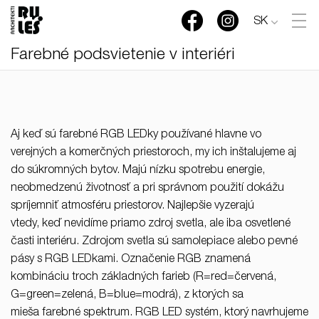
SK
Farebné podsvietenie v interiéri
Aj keď sú farebné RGB LEDky používané hlavne vo
verejných a komerčných priestoroch, my ich inštalujeme aj
do súkromných bytov. Majú nízku spotrebu energie,
neobmedzenú životnosť a pri správnom použití dokážu
spríjemniť atmosféru priestorov. Najlepšie vyzerajú
vtedy, keď nevidíme priamo zdroj svetla, ale iba osvetlené
časti interiéru. Zdrojom svetla sú samolepiace alebo pevné
pásy s RGB LEDkami. Označenie RGB znamená
kombináciu troch základných farieb (R=red=červená,
G=green=zelená, B=blue=modrá), z ktorých sa
mieša farebné spektrum. RGB LED systém, ktorý navrhujeme