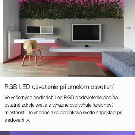
RGB LED osvetlenie pri umelom osvetlení
Vo večerných hodinách Led RGB podsvietenie dopĺňa
ostatné zdroje svetla a výrazne ovplyvňuje farebnosť
miestnosti. Je vhodné ako doplnkové svetlo napríklad pri
sledovaní tv.