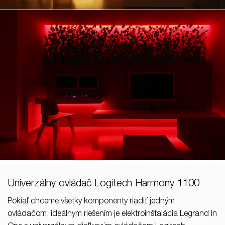
Univerzálny ovládač Logitech Harmony 1100
Pokiaľ chceme všetky komponenty riadiť jedným
ovládačom, ideálnym riešením je elektroinštalácia Legrand In