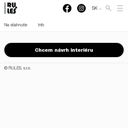
SK
Na stiahnutie
Info
RULES, s.r.o., Klincová
37/B, 821 08 Bratislava,
Chcem návrh interiéru
Slovensko
© RULES, s.r.o.