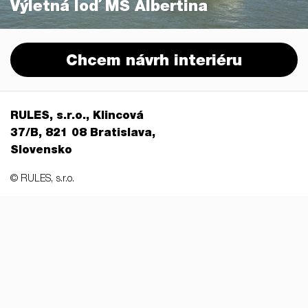
Výletná loď MS Albertina
Chcem návrh interiéru
RULES, s.r.o., Klincová
37/B, 821 08 Bratislava,
Slovensko
© RULES, s.r.o.