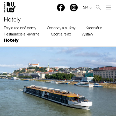
SK
Hotely
Byty a rodinné domy
Obchody a služby
Kancelárie
Reštaurácie a kaviarne
Šport a relax
Výstavy
Hotely