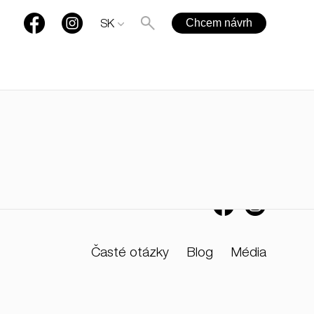
Chcem návrh
SK
+421 901 77 44 00
rules@rules.sk
Časté otázky
Blog
Média