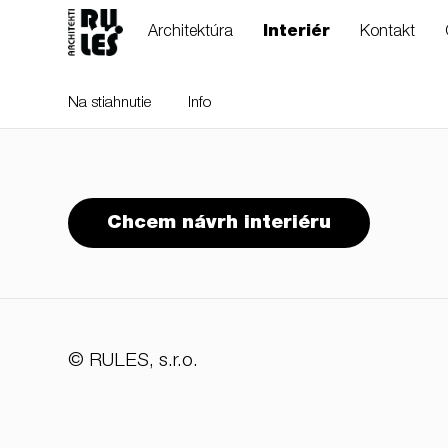
Architektúra
Interiér
Kontakt
Na stiahnutie
Info
RULES, s.r.o., Klincová
Chcem návrh interiéru
37/B, 821 08
Bratislava, Slovensko
© RULES, s.r.o.