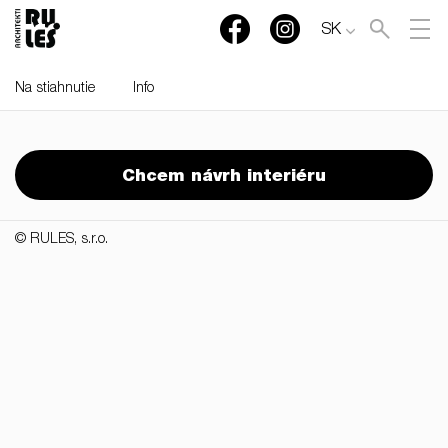
SK
Na stiahnutie
Info
RULES, s.r.o., Klincová
37/B, 821 08 Bratislava,
Chcem návrh interiéru
Slovensko
© RULES, s.r.o.