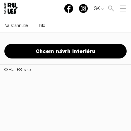
SK
Na stiahnutie
Info
RULES, s.r.o., Klincová
37/B, 821 08 Bratislava,
Chcem návrh interiéru
Slovensko
© RULES, s.r.o.