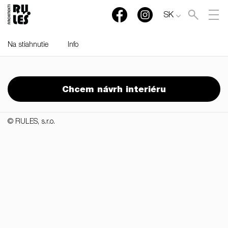
SK
Na stiahnutie
Info
RULES, s.r.o., Klincová
37/B, 821 08 Bratislava,
Chcem návrh interiéru
Slovensko
© RULES, s.r.o.