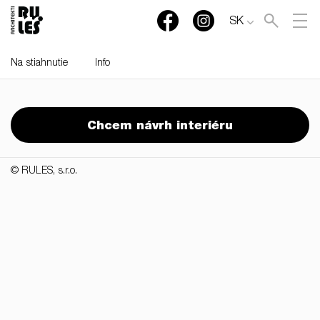
SK
Na stiahnutie
Info
RULES, s.r.o., Klincová
37/B, 821 08 Bratislava,
Chcem návrh interiéru
Slovensko
© RULES, s.r.o.