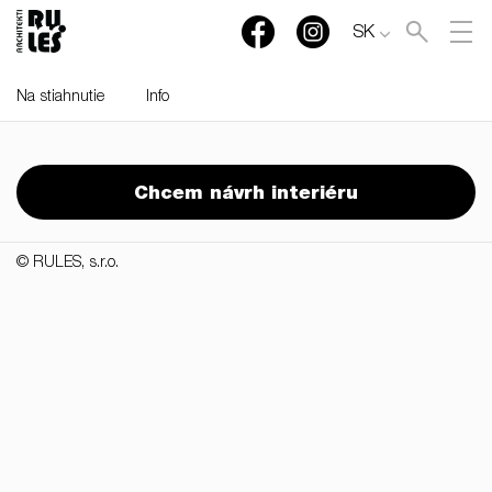
SK
Na stiahnutie
Info
RULES, s.r.o., Klincová
37/B, 821 08 Bratislava,
Chcem návrh interiéru
Slovensko
© RULES, s.r.o.