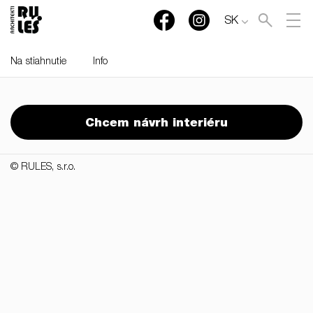
SK
Na stiahnutie
Info
RULES, s.r.o., Klincová
37/B, 821 08 Bratislava,
Chcem návrh interiéru
Slovensko
© RULES, s.r.o.