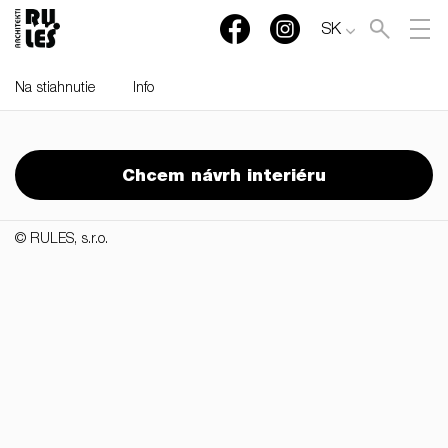
SK
Na stiahnutie
Info
RULES, s.r.o., Klincová
37/B, 821 08 Bratislava,
Chcem návrh interiéru
Slovensko
© RULES, s.r.o.