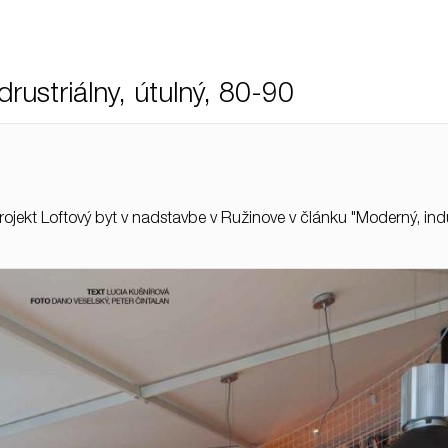
ustriálny, útulný, 80-90
ekt Loftový byt v nadstavbe v Ružinove v článku "Moderný, indu