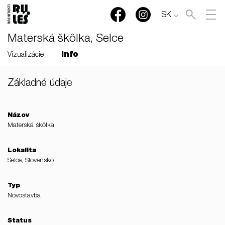
SK
Materská škôlka, Selce
Info
Vizualizácie
Základné údaje
RULES, s.r.o., Klincová
37/B, 821 08 Bratislava,
Slovensko
Názov
Materská škôlka
© RULES, s.r.o.
Lokalita
Selce, Slovensko
Typ
Novostavba
Status