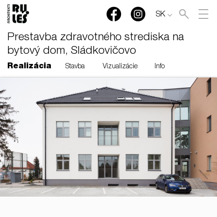
SK
Prestavba zdravotného strediska na
bytový dom, Sládkovičovo
Realizácia
Stavba
Vizualizácie
Info
RULES, s.r.o., Klincová