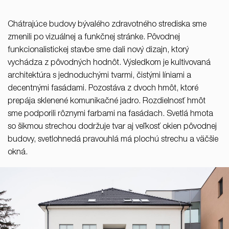
37/B, 821 08 Bratislava,
Slovensko
Chátrajúce budovy bývalého zdravotného strediska sme
zmenili po vizuálnej a funkčnej stránke. Pôvodnej
© RULES, s.r.o.
funkcionalistickej stavbe sme dali nový dizajn, ktorý
vychádza z pôvodných hodnôt. Výsledkom je kultivovaná
architektúra s jednoduchými tvarmi, čistými líniami a
decentnými fasádami. Pozostáva z dvoch hmôt, ktoré
prepája sklenené komunikačné jadro. Rozdielnosť hmôt
sme podporili rôznymi farbami na fasádach. Svetlá hmota
so šikmou strechou dodržuje tvar aj veľkosť okien pôvodnej
budovy, svetlohnedá pravouhlá má plochú strechu a väčšie
okná.