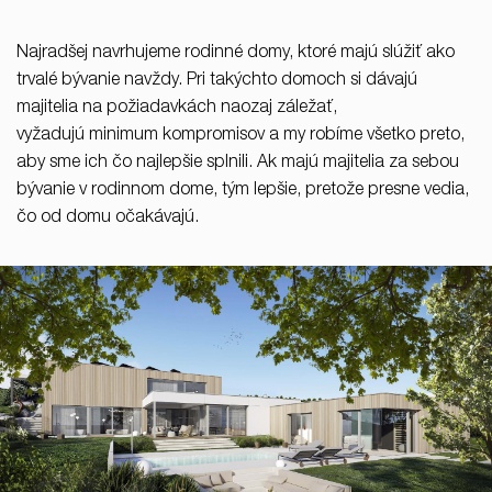
37/B, 821 08 Bratislava,
Slovensko
Najradšej navrhujeme rodinné domy, ktoré majú slúžiť ako
trvalé bývanie navždy. Pri takýchto domoch si dávajú
© RULES, s.r.o.
majitelia na požiadavkách naozaj záležať,
vyžadujú minimum kompromisov a my robíme všetko preto,
aby sme ich čo najlepšie splnili. Ak majú majitelia za sebou
bývanie v rodinnom dome, tým lepšie, pretože presne vedia,
čo od domu očakávajú.