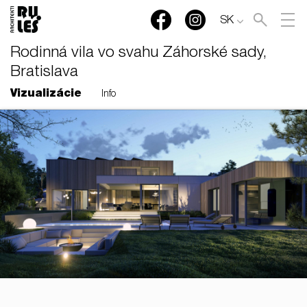
SK
Rodinná vila vo svahu Záhorské sady,
Bratislava
Vizualizácie
Info
RULES, s.r.o., Klincová