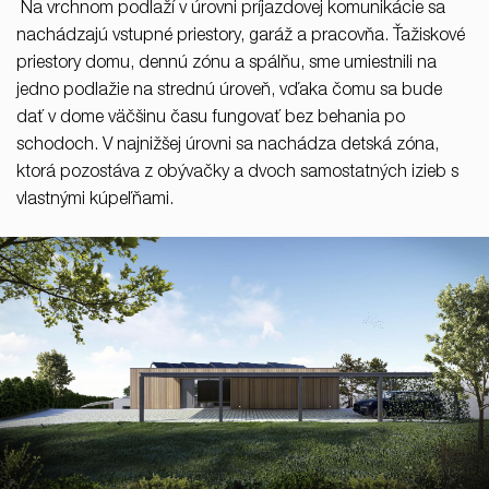
Na vrchnom podlaží v úrovni príjazdovej komunikácie sa
nachádzajú vstupné priestory, garáž a pracovňa. Ťažiskové
priestory domu, dennú zónu a spálňu, sme umiestnili na
jedno podlažie na strednú úroveň, vďaka čomu sa bude
dať v dome väčšinu času fungovať bez behania po
schodoch. V najnižšej úrovni sa nachádza detská zóna,
ktorá pozostáva z obývačky a dvoch samostatných izieb s
vlastnými kúpeľňami.