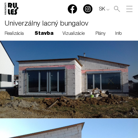
SK
Univerzálny lacný bungalov
Stavba
Realizácia
Vizualizácie
Plány
Info
RULES, s.r.o., Klincová
37/B, 821 08 Bratislava,
Slovensko
© RULES, s.r.o.