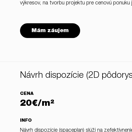
výkresov, na tvorbu projektu pre cenovú ponuku 
Mám záujem
Návrh dispozície (2D pôdorys
CENA
20€/m²
INFO
Návrh dispozície (spaceplan) slúži na zefektívne