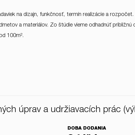
daviek na dizajn, funkčnosť, termín realizácie a rozpočet.
edmetov a materiálov. Zo štúdie vieme odhadnúť približnú c
y od 100m².
ných úprav a udržiavacích prác (vý
DOBA DODANIA