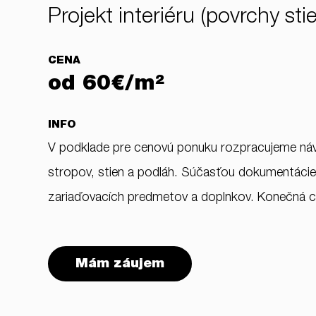
Projekt interiéru (povrchy st
CENA
od 60€/m²
INFO
V podklade pre cenovú ponuku rozpracujeme návr
stropov, stien a podláh. Súčasťou dokumentácie s
zariaďovacích predmetov a doplnkov. Konečná cen
Mám záujem