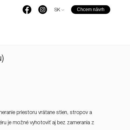
Chcem návrh
SK
)
ranie priestoru vrátane stien, stropov a
iéru je možné vyhotoviť aj bez zamerania z