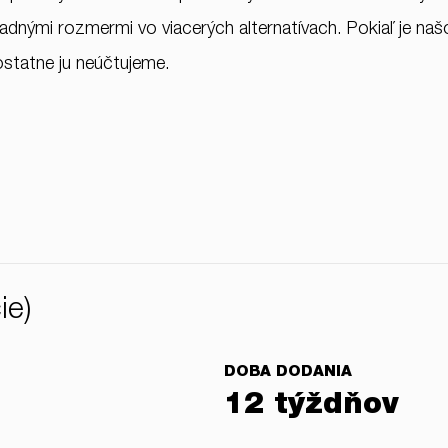
nými rozmermi vo viacerých alternatívach. Pokiaľ je našo
ostatne ju neúčtujeme.
ie)
DOBA DODANIA
12 týždňov