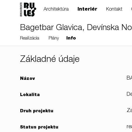
Architektúra
Interiér
Kontakt
Bagetbar Glavica, Devínska N
Realizácia
Plány
Info
Základné údaje
RULES, s.r.o., Klincová
B
Názov
37/B, 821 08
Bratislava, Slovensko
De
Lokalita
Za
Druh projektu
© RULES, s.r.o.
re
Status projektu