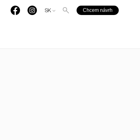
Chcem návrh
SK
+421 901 77 44 00
rules@rules.sk
Časté otázky
Blog
Média