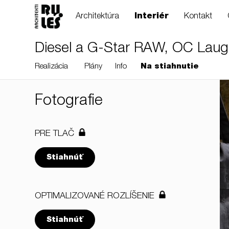
Architektúra
Interiér
Kontakt
Diesel a G-Star RAW, OC Lauga
Realizácia
Plány
Info
Na stiahnutie
Fotografie
PRE TLAČ
Stiahnúť
OPTIMALIZOVANÉ ROZLÍŠENIE
Stiahnúť