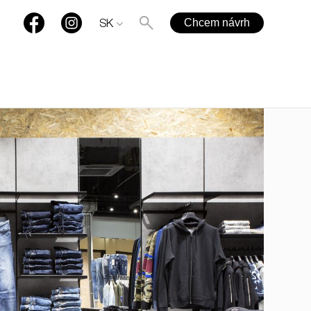
Chcem návrh
SK