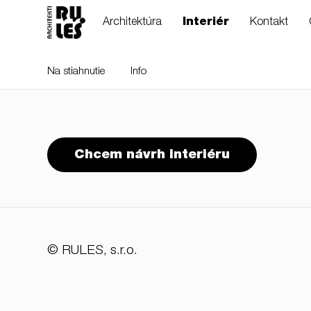
Architektúra
Interiér
Kontakt
Na stiahnutie
Info
RULES, s.r.o., Klincová
Chcem návrh interiéru
37/B, 821 08
Bratislava, Slovensko
© RULES, s.r.o.