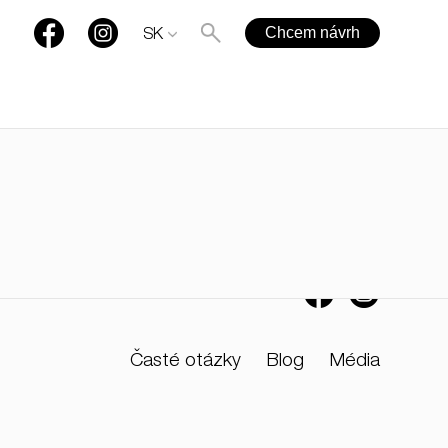
Chcem návrh
SK
+421 901 77 44 00
rules@rules.sk
Časté otázky
Blog
Média