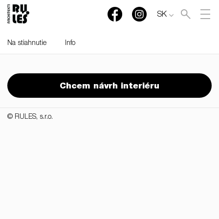
SK
Na stiahnutie
Info
RULES, s.r.o., Klincová
37/B, 821 08 Bratislava,
Chcem návrh interiéru
Slovensko
© RULES, s.r.o.