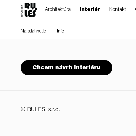
Architektúra
Interiér
Kontakt
Na stiahnutie
Info
RULES, s.r.o., Klincová
Chcem návrh interiéru
37/B, 821 08
Bratislava, Slovensko
© RULES, s.r.o.