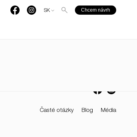
Chcem návrh
SK
+421 901 77 44 00
rules@rules.sk
Časté otázky
Blog
Média