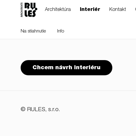
Architektúra
Interiér
Kontakt
Na stiahnutie
Info
RULES, s.r.o., Klincová
Chcem návrh interiéru
37/B, 821 08
Bratislava, Slovensko
© RULES, s.r.o.