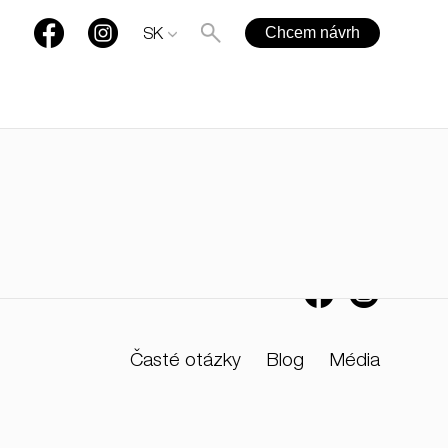
Chcem návrh
SK
+421 901 77 44 00
rules@rules.sk
Časté otázky
Blog
Média