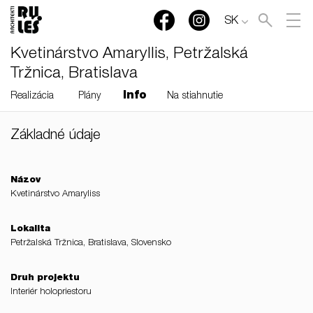
SK
Kvetinárstvo Amaryllis, Petržalská
Tržnica, Bratislava
Info
Realizácia
Plány
Na stiahnutie
Základné údaje
RULES, s.r.o., Klincová
37/B, 821 08 Bratislava,
Slovensko
Názov
Kvetinárstvo Amaryliss
© RULES, s.r.o.
Lokalita
Petržalská Tržnica, Bratislava, Slovensko
Druh projektu
Interiér holopriestoru