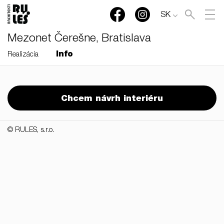
SK
Mezonet Čerešne, Bratislava
Info
Realizácia
RULES, s.r.o., Klincová
37/B, 821 08 Bratislava,
Chcem návrh interiéru
Slovensko
© RULES, s.r.o.