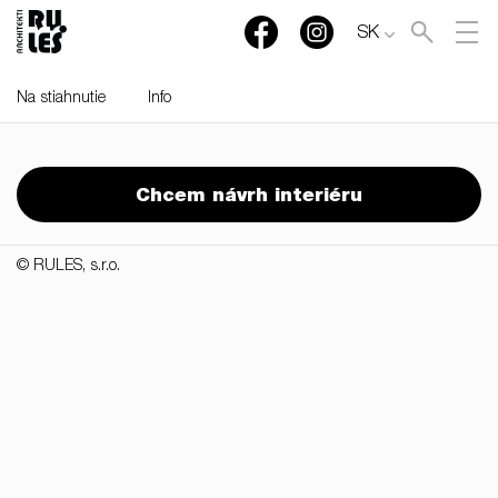
SK
Na stiahnutie
Info
RULES, s.r.o., Klincová
37/B, 821 08 Bratislava,
Chcem návrh interiéru
Slovensko
© RULES, s.r.o.