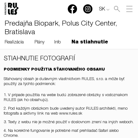
SK
Predajňa Biopark, Polus City Center,
Bratislava
Na stiahnutie
Realizácia
Plány
Info
STIAHNUTIE FOTOGRAFIÍ
PODMIENKY POUŽITIA SŤAHOVANÉHO OBSAHU
Sťahovaný obsah je duševným vlastníctvom RULES, s.r.o. a môže byť
použitý za týchto podmienok:
1. V prípade použitia na webe budú zobrazené obrázky s vodoznakom
RULES (ak ho obsahujú).
2. Pod každým obrázkom bude uvedený autor RULES architekti, meno
fotografa a aktívny link na web www.rules.sk
3. Texty z webu nie je možné použiť v doslovnom znení na iných weboch.
4. Na korektné fungovanie je potrebné mať prehliadač Safari alebo
Chrome.