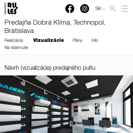
SK
Predajňa Dobrá Klíma, Technopol,
Bratislava
Vizualizácie
Realizácia
Plány
Info
Na stiahnutie
RULES, s.r.o., Klincová
Návrh (vizualizácia) predajného pultu
37/B, 821 08 Bratislava,
Slovensko
© RULES, s.r.o.