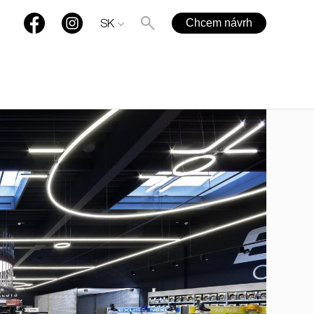
Chcem návrh
SK