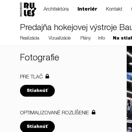
Architektúra
Interiér
Kontakt
Predajňa hokejovej výstroje Ba
Realizácia
Vizualizácie
Plány
Info
Na stia
Fotografie
PRE TLAČ
Stiahnúť
OPTIMALIZOVANÉ ROZLÍŠENIE
Stiahnúť