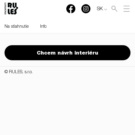
SK
Na stiahnutie
Info
RULES, s.r.o., Klincová
37/B, 821 08 Bratislava,
Chcem návrh interiéru
Slovensko
© RULES, s.r.o.