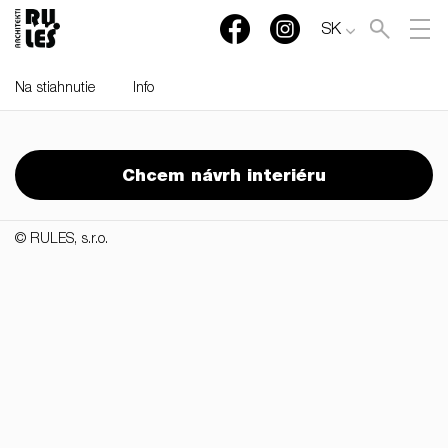
SK
Na stiahnutie
Info
RULES, s.r.o., Klincová
37/B, 821 08 Bratislava,
Chcem návrh interiéru
Slovensko
© RULES, s.r.o.