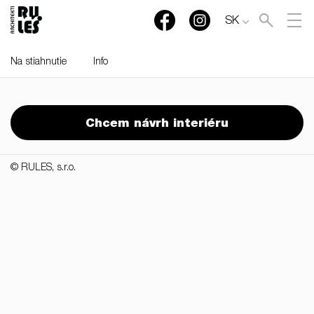
SK
Na stiahnutie
Info
RULES, s.r.o., Klincová
37/B, 821 08 Bratislava,
Chcem návrh interiéru
Slovensko
© RULES, s.r.o.