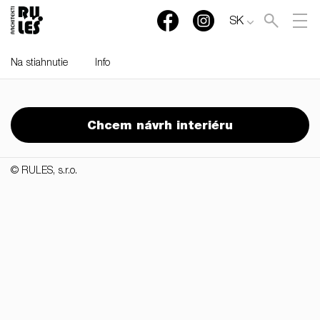
SK
Na stiahnutie
Info
RULES, s.r.o., Klincová
37/B, 821 08 Bratislava,
Chcem návrh interiéru
Slovensko
© RULES, s.r.o.