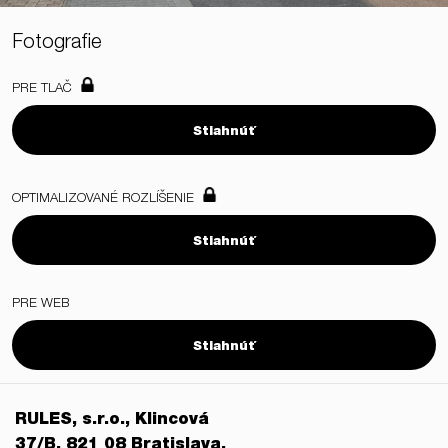
Fotografie
PRE TLAČ
Stiahnúť
OPTIMALIZOVANÉ ROZLÍŠENIE
Stiahnúť
PRE WEB
Stiahnúť
RULES, s.r.o., Klincová
37/B, 821 08 Bratislava,