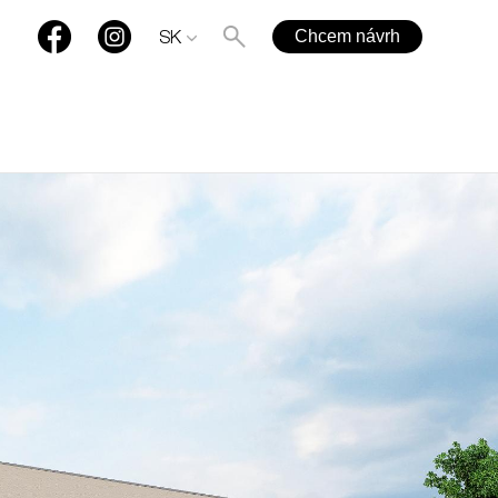
Chcem návrh
SK
+421 901 77 44 00
rules@rules.sk
Časté otázky
Blog
Média