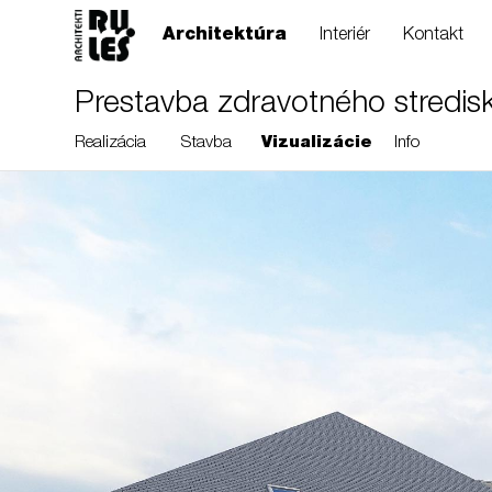
Architektúra
Interiér
Kontakt
Prestavba zdravotného stredis
Realizácia
Stavba
Vizualizácie
Info
RULES, s.r.o., Klincová
37/B, 821 08
Bratislava, Slovensko
© RULES, s.r.o.