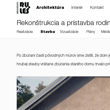
Architektúra
Interiér
Kontakt
Rekonštrukcia a prístavba rod
Realizácia
Stavba
Vizualizácie
Plány
Médi
Po zbúraní časti pôvodných múrov sme zistili, že dom j
RULES, s.r.o., Klincová
hrubej stavby vrátane zbúrania starého domu trvalo pri
37/B, 821 08
Bratislava, Slovensko
© RULES, s.r.o.