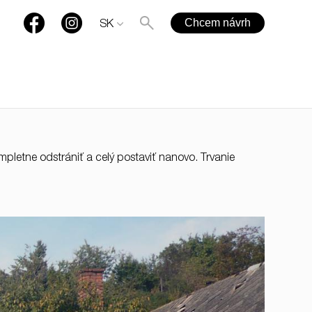
Chcem návrh
SK
mpletne odstrániť a celý postaviť nanovo. Trvanie
+421 901 77 44 00
rules@rules.sk
Časté otázky
Blog
Média