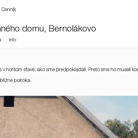
Cenník
inného domu, Bernolákovo
a
Info
e v horšom stave, ako sme predpokladali. Preto sme ho museli ko
bližne polroka.