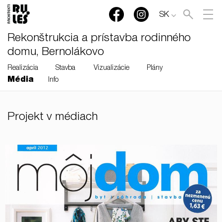
SK
Rekonštrukcia a prístavba rodinného
domu, Bernolákovo
Realizácia
Stavba
Vizualizácie
Plány
Média
Info
RULES, s.r.o., Klincová
Projekt v médiach
37/B, 821 08 Bratislava,
Slovensko
© RULES, s.r.o.