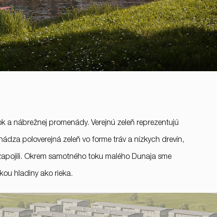
rok a nábrežnej promenády. Verejnú zeleň reprezentujú
dza poloverejná zeleň vo forme tráv a nízkych drevín,
 zapojili. Okrem samotného toku malého Dunaja sme
kou hladiny ako rieka.