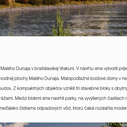
Malého Dunaja v bratislavskej Vrakuni. V návrhu sme vytvorili prí
a - vodnej plochy Malého Dunaja. Malopodlažné bodové domy v ne
v. Z kompaktných objektov vznikli tri stavebné bloky s obytn
ážami. Medzi blokmi sme navrhli parky, na vyvýšených častiach 
eďaleko čistiarne odpadových vôd, ktorú čaká rozsiahla moderniz