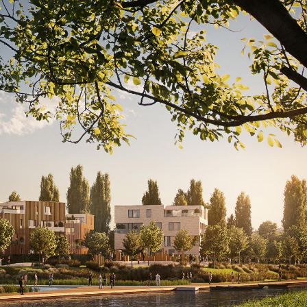
Časté otázky
Blog
Média