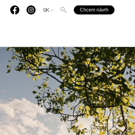
Chcem návrh
SK