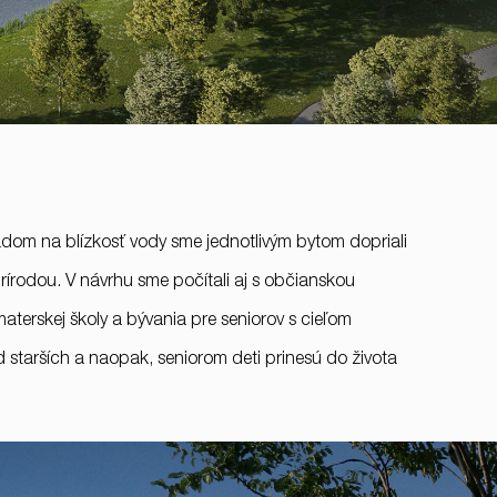
dom na blízkosť vody sme jednotlivým bytom dopriali
írodou. V návrhu sme počítali aj s občianskou
terskej školy a bývania pre seniorov s cieľom
d starších a naopak, seniorom deti prinesú do života