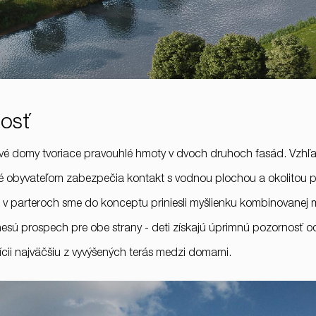
nosť
vé domy tvoriace pravouhlé hmoty v dvoch druhoch fasád. Vzhľa
ré obyvateľom zabezpečia kontakt s vodnou plochou a okolitou pr
v parteroch sme do konceptu priniesli myšlienku kombinovanej ma
nesú prospech pre obe strany - deti získajú úprimnú pozornosť o
zícii najväčšiu z vyvýšených terás medzi domami.