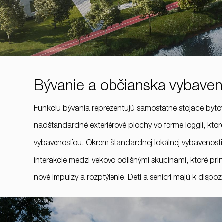
Bývanie a občianska vybave
Funkciu bývania reprezentujú samostatne stojace byto
nadštandardné exteriérové plochy vo forme loggii, kto
vybavenosťou. Okrem štandardnej lokálnej vybavenosti 
interakcie medzi vekovo odlišnými skupinami, ktoré pri
nové impulzy a rozptýlenie. Deti a seniori majú k dispo