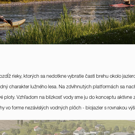
dĺž rieky, ktorých sa nedotkne vybratie časti brehu okolo jazie
dný charakter lužného lesa. Na zdvihnutých platformách sa nachá
é ploty. Vzhľadom na blízkosť vody sme ju do konceptu aktívne
chy vo forme nezávislých vodných plôch - biojazier s rovnakou výš