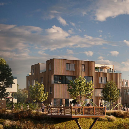
© RULES, s.r.o.