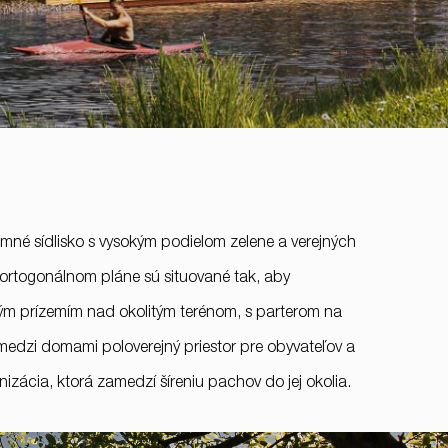
jemné sídlisko s vysokým podielom zelene a verejných
ortogonálnom pláne sú situované tak, aby
ým prízemím nad okolitým terénom, s parterom na
medzi domami poloverejný priestor pre obyvateľov a
+421 901 77 44 00
ácia, ktorá zamedzí šíreniu pachov do jej okolia.
rules@rules.sk