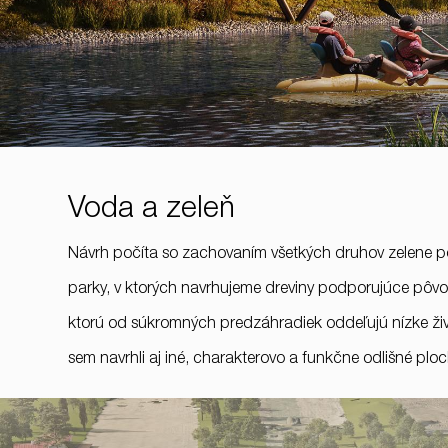
Voda a zeleň
Návrh počíta so zachovaním všetkých druhov zelene poz
parky, v ktorých navrhujeme dreviny podporujúce pôvo
ktorú od súkromných predzáhradiek oddeľujú nízke živ
sem navrhli aj iné, charakterovo a funkčne odlišné plo