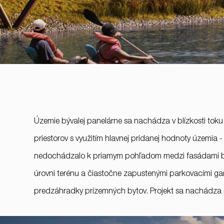
Územie bývalej panelárne sa nachádza v blízkosti toku 
priestorov s využitím hlavnej pridanej hodnoty územi
nedochádzalo k priamym pohľadom medzi fasádami budo
úrovni terénu a čiastočne zapustenými parkovacími gar
RULES, s.r.o., Klincová
predzáhradky prízemných bytov. Projekt sa nachádza n
37/B, 821 08
Bratislava, Slovensko