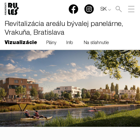
SK
Revitalizácia areálu bývalej panelárne,
Vrakuňa, Bratislava
Vizualizácie
Plány
Info
Na stiahnutie
RULES, s.r.o., Klincová