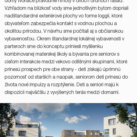
domy tvoriace pravouhlé hmoty v dvoch druhoch fasád.
Vzhľadom na blízkosť vody sme jednotlivým bytom dopriali
nadštandardné exteriérové plochy vo forme loggii, ktoré
obyvateľom zabezpečia kontakt s vodnou plochou a
okolitou prírodou. V návrhu sme počítali aj s občianskou
vybavenosťou. Okrem štandardnej lokálnej vybavenosti v
parteroch sme do konceptu priniesli myšlienku
kombinovanej materskej školy a bývania pre seniorov s
cieľom interakcie medzi vekovo odlišnými skupinami, ktoré
prinesú prospech pre obe strany - deti získajú úprimnú
pozornosť od starších a naopak, seniorom deti prinesú do
života nové impulzy a rozptýlenie. Deti a seniori majú k
dispozícii najväčšiu z vyvýšených terás medzi domami.