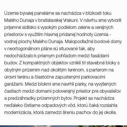
37/B, 821 08 Bratislava,
Slovensko
Územie bývalej panelárne sa nachádza v blízkosti toku
Malého Dunaja v bratislavskej Vrakuni. V návrhu sme vytvorili
© RULES, s.r.o.
príjemné sídlisko s vysokým podielom zelene a verejných
priestorov s využitím hlavnej pridanej hodnoty územia -
vodnej plochy Malého Dunaja. Malopodlažné bodové domy
v neortogonálnom pláne sú situované tak, aby
nedochádzalo k priamym pohľadom medzi fasádami
budov. Z kompaktných objektov vznikli tri stavebné bloky s
obytným prízemím nad okolitým terénom, s parterom na
úrovni terénu a čiastočne zapustenými parkovacími
garážami. Medzi blokmi sme navrhli parky, na vyvýšených
častiach medzi domami poloverejný priestor pre obyvateľov
a predzáhradky prízemných bytov. Projekt sa nachádza
neďaleko čistiarne odpadových vôd, ktorú čaká rozsiahla
modernizácia, ktorá zamedzí šíreniu pachov do jej okolia.