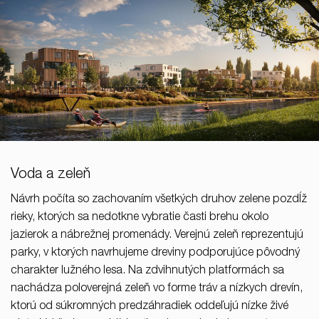
Voda a zeleň
Návrh počíta so zachovaním všetkých druhov zelene pozdĺž
rieky, ktorých sa nedotkne vybratie časti brehu okolo
jazierok a nábrežnej promenády. Verejnú zeleň reprezentujú
parky, v ktorých navrhujeme dreviny podporujúce pôvodný
charakter lužného lesa. Na zdvihnutých platformách sa
nachádza poloverejná zeleň vo forme tráv a nízkych drevín,
ktorú od súkromných predzáhradiek oddeľujú nízke živé