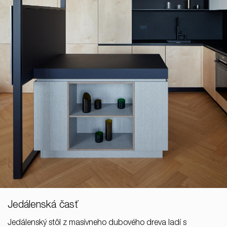
Jedálenská časť
Jedálenský stôl z masívneho dubového dreva ladí s