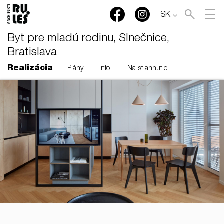
SK
Byt pre mladú rodinu, Slnečnice,
Bratislava
Realizácia
Plány
Info
Na stiahnutie
RULES, s.r.o., Klincová