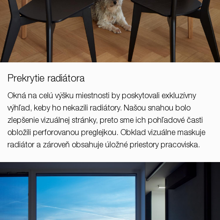
Prekrytie radiátora
Okná na celú výšku miestnosti by poskytovali exkluzívny
výhľad, keby ho nekazili radiátory. Našou snahou bolo
zlepšenie vizuálnej stránky, preto sme ich pohľadové časti
obložili perforovanou preglejkou. Obklad vizuálne maskuje
radiátor a zároveň obsahuje úložné priestory pracoviska.