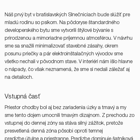
37/B, 821 08 Bratislava,
Slovensko
Náš prvý byt v bratislavských Slnečniciach bude slúžiť pre
mladú rodinu so psíkom. Na pôdoryse štandardného
© RULES, s.r.o.
developerského bytu sme vytvorili štýlové bývanie s
prirodzenou a mimoriadne príjemnou atmosférou. V návrhu
sme sa snažili minimalizovať stavebné zásahy, okrem
posunu priečky a pár elektroinštalačných vývodov sme
všetko nechali v pôvodnom stave. V interiéri nám išlo hlavne
o nápady, čo však neznamená, že sme si nedali záležať aj
na detailoch.
Vstupná časť
Priestor chodby bol aj bez zariadenia úzky a tmavý a my
sme tento dojem umocnili tmavým dizajnom. Z prechodu zo
vstupnej do dennej zóny sa stáva silný zážitok, pretože
presvetlená denná zóna pôsobi oproti temnej
predizbe útulne a priestranne. Predizbe dominuje šatníková