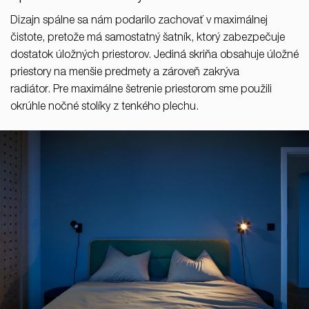
Dizajn spálne sa nám podarilo zachovať v maximálnej
čistote, pretože má samostatný šatník, ktorý zabezpečuje
dostatok úložných priestorov. Jediná skriňa obsahuje úložné
priestory na menšie predmety a zároveň zakrýva
radiátor. Pre maximálne šetrenie priestorom sme použili
okrúhle nočné stolíky z tenkého plechu.