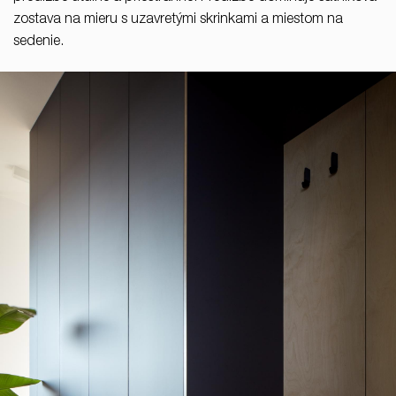
zostava na mieru s uzavretými skrinkami a miestom na
sedenie.