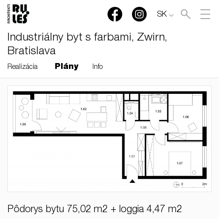
SK
Industriálny byt s farbami, Zwirn,
Bratislava
Plány
Realizácia
Info
RULES, s.r.o., Klincová
37/B, 821 08 Bratislava,
Slovensko
© RULES, s.r.o.
Pôdorys bytu 75,02 m2 + loggia 4,47 m2