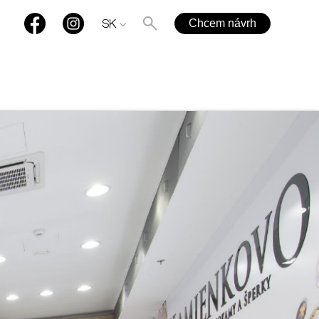
Chcem návrh
SK