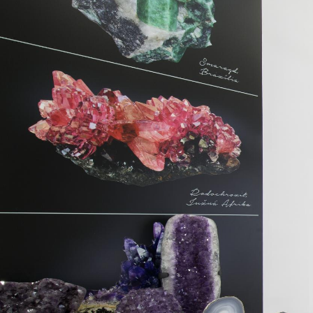
© RULES, s.r.o.