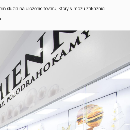
trín slúžia na uloženie tovaru, ktorý si môžu zakázníci
h.