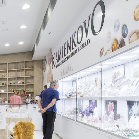
Časté otázky
Blog
Média