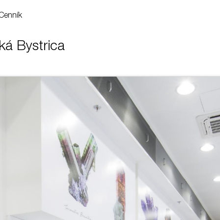
Cenník
á Bystrica