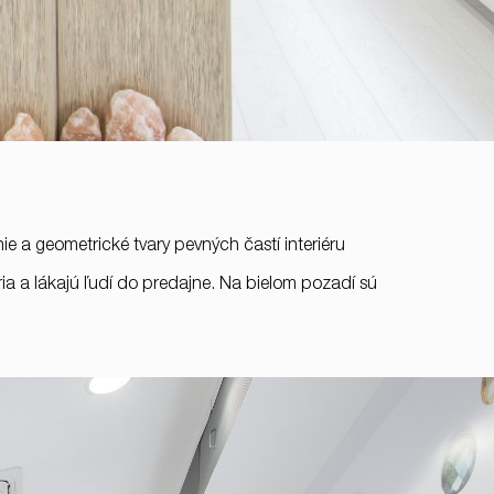
ie a geometrické tvary pevných častí interiéru
ia a lákajú ľudí do predajne. Na bielom pozadí sú
+421 901 77 44 00
rules@rules.sk