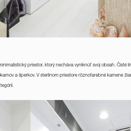
malistický priestor, ktorý necháva vyniknúť svoj obsah. Čisté lín
kamov a šperkov. V sterilnom priestore rôznofarebné kamene žiar
egórii.