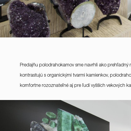
Predajňu polodrahokamov sme navrhli ako prehľadný mini
kontrastujú s organickými tvarmi kamienkov, polodraho
komfortne rozoznateľné aj pre ľudí vyšších vekových kat
RULES, s.r.o., Klincová
37/B, 821 08
Bratislava, Slovensko