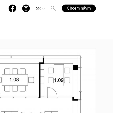
Chcem návrh
SK
+421 901 77 44 00
rules@rules.sk
Časté otázky
Blog
Média