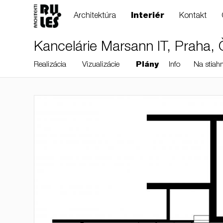
Architektúra
Interiér
Kontakt
Kancelárie Marsann IT, Praha,
Realizácia
Vizualizácie
Plány
Info
Na stiahn
RULES, s.r.o., Klincová
37/B, 821 08
Bratislava, Slovensko
© RULES, s.r.o.