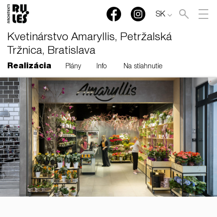
SK
Kvetinárstvo Amaryllis, Petržalská
Tržnica, Bratislava
Realizácia
Plány
Info
Na stiahnutie
RULES, s.r.o., Klincová