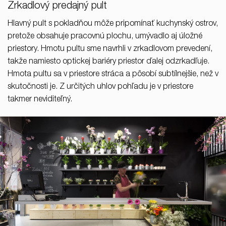
Zrkadlový predajný pult
Hlavný pult s pokladňou môže pripomínať kuchynský ostrov,
pretože obsahuje pracovnú plochu, umývadlo aj úložné
priestory. Hmotu pultu sme navrhli v zrkadlovom prevedení,
takže namiesto optickej bariéry priestor ďalej odzrkadľuje.
Hmota pultu sa v priestore stráca a pôsobí subtílnejšie, než v
skutočnosti je. Z určitých uhlov pohľadu je v priestore
takmer neviditeľný.