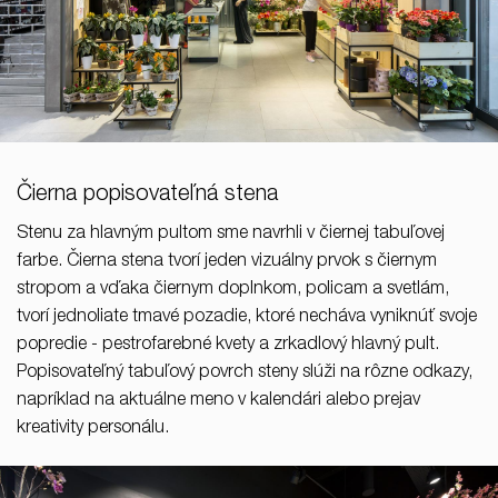
Čierna popisovateľná stena
Stenu za hlavným pultom sme navrhli v čiernej tabuľovej
farbe. Čierna stena tvorí jeden vizuálny prvok s čiernym
stropom a vďaka čiernym doplnkom, policam a svetlám,
tvorí jednoliate tmavé pozadie, ktoré necháva vyniknúť svoje
popredie - pestrofarebné kvety a zrkadlový hlavný pult.
Popisovateľný tabuľový povrch steny slúži na rôzne odkazy,
napríklad na aktuálne meno v kalendári alebo prejav
kreativity personálu.