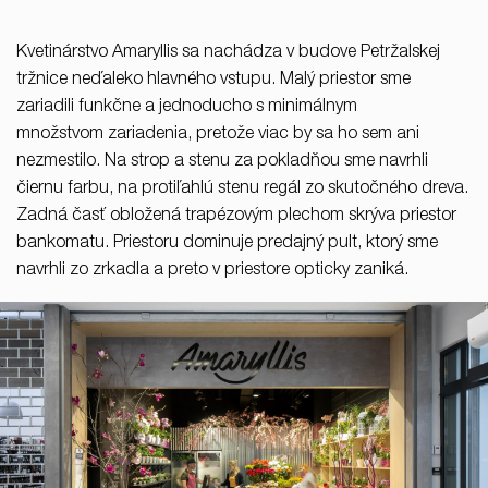
37/B, 821 08 Bratislava,
Slovensko
Kvetinárstvo Amaryllis sa nachádza v budove Petržalskej
tržnice neďaleko hlavného vstupu. Malý priestor sme
© RULES, s.r.o.
zariadili funkčne a jednoducho s minimálnym
množstvom zariadenia, pretože viac by sa ho sem ani
nezmestilo. Na strop a stenu za pokladňou sme navrhli
čiernu farbu, na protiľahlú stenu regál zo skutočného dreva.
Zadná časť obložená trapézovým plechom skrýva priestor
bankomatu. Priestoru dominuje predajný pult, ktorý sme
navrhli zo zrkadla a preto v priestore opticky zaniká.