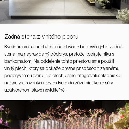
Zadná stena z vlnitého plechu
Kvetinárstvo sa nachádza na obvode budovy a jeho zadná
stena ma nepravidelný pôdorys, pretože kopíruje niku s
bankomatom. Na oddelenie tohto priestoru sme použili
vlnitý plech, ktorý sa dokáže presne prispôsobiť želanému
pôdorysnému tvaru. Do plechu sme integrovali chladničku
na kvety a rovnako ukryté dvere do zázemia, kroré sú v
uzatvorenom stave neviditeľné.